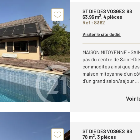
ST DIE DES VOSGES 88
2
63,96 m
, 4 pièces
Ref : 8362
Visiter le site dédié
MAISON MITOYENNE - SAIN
pas du centre de Saint-Di
commodités ainsi que des 
maison mitoyenne d'un côt
d'un grand salon/séjour ...
Voir 
ST DIE DES VOSGES 88
2
78 m
, 3 pièces