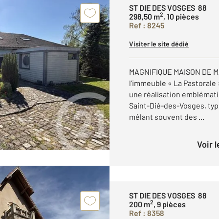
ST DIE DES VOSGES 88
2
298,50 m
, 10 pièces
Ref : 8245
Visiter le site dédié
MAGNIFIQUE MAISON DE MAI
l'immeuble « La Pastorale 
une réalisation emblémati
Saint-Dié-des-Vosges, typi
mêlant souvent des ...
Voir 
ST DIE DES VOSGES 88
2
200 m
, 9 pièces
Ref : 8358