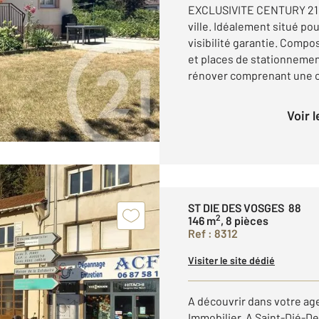
EXCLUSIVITE CENTURY 21 
ville. Idéalement situé po
visibilité garantie. Compo
et places de stationnemen
rénover comprenant une cui
Voir 
ST DIE DES VOSGES 88
2
146 m
, 8 pièces
Ref : 8312
Visiter le site dédié
A découvrir dans votre a
Immobilier. A Saint-Dié-D