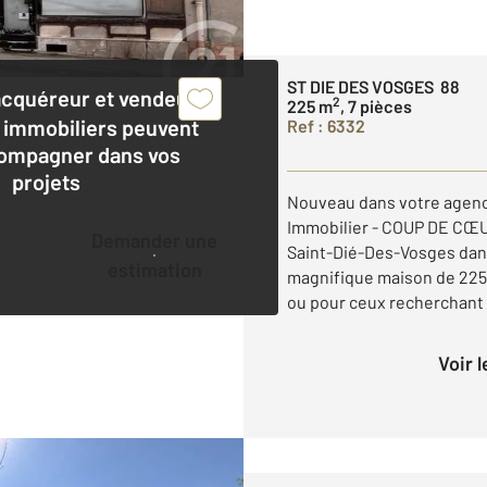
ST DIE DES VOSGES 88
acquéreur et vendeur,
2
225 m
, 7 pièces
 immobiliers peuvent
Ref : 6332
ompagner dans vos
projets
Nouveau dans votre agen
Immobilier - COUP DE CŒUR
Demander une
Saint-Dié-Des-Vosges dans
estimation
magnifique maison de 225 
ou pour ceux recherchant de
Voir 