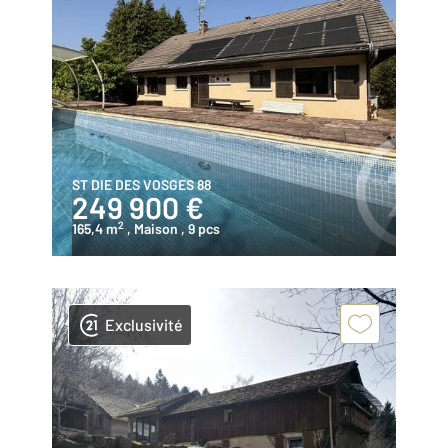
ST DIE DES VOSGES 88
249 900 €
2
165,4 m
, Maison
, 9 pcs
Exclusivité