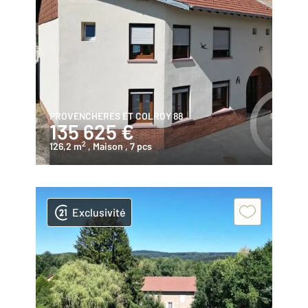
PROVENCHERES ET COLROY 88
135 625 €
2
126,2 m
, Maison
, 7 pcs
Exclusivité