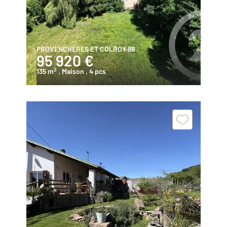
PROVENCHERES ET COLROY 88
95 920 €
2
135 m
, Maison
, 4 pcs