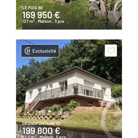
LE PUID 88
169 950 €
2
127 m
, Maison
, 3 pcs
Exclusivité
GRANDFONTAINE 67
199 800 €
2
83,5 m
, Maison
, 5 pcs